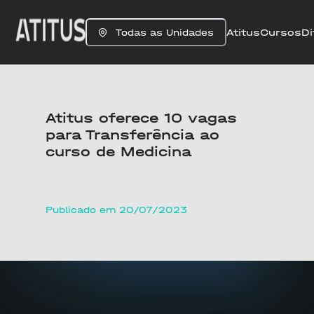
Atitus
Cursos
Di
Todas as Unidades
Atitus oferece 10 vagas
para Transferência ao
curso de Medicina
Publicado em 20/07/2023