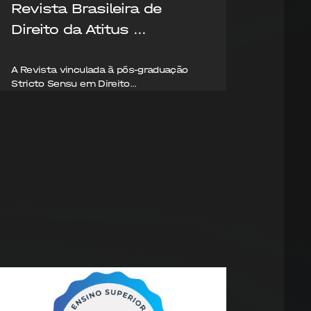
Revista Brasileira de
Prof
Direito da Atitus ...
parti
A Revista vinculada à pós-graduação
Direito
Stricto Sensu em Direito...
Mudanç
05/08/2026
05/08