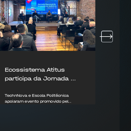
Ecossistema Atitus
Atit
participa da Jornada ...
prese
TechnNova e Escola Politécnica
Deniz A
apoiaram evento promovido pel...
Agroneg
14/08/2025
09/08