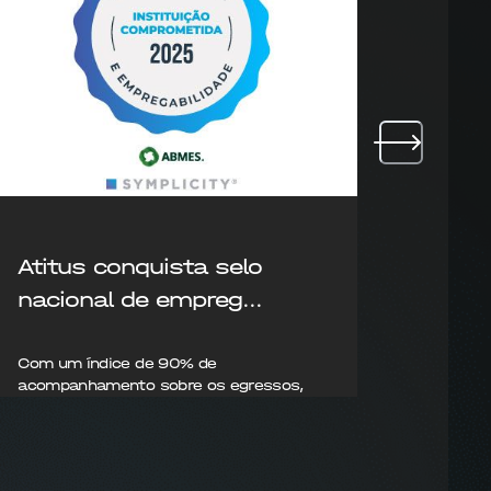
Atitus conquista selo
Atit
nacional de empreg...
pres
Com um índice de 90% de
Vestib
acompanhamento sobre os egressos,
modelo 
At...
02/09
06/09/2025