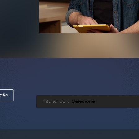
ção
Filtrar por: