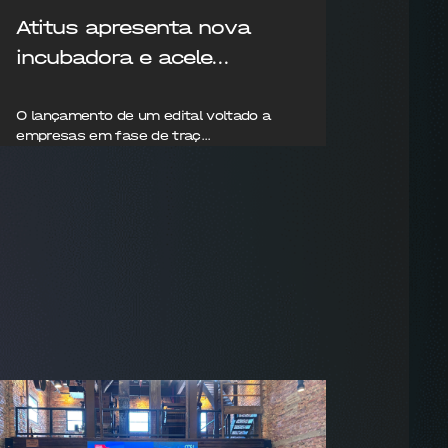
Atitus apresenta nova
Atit
incubadora e acele...
aluno
O lançamento de um edital voltado a
Estuda
empresas em fase de traç...
Direito 
23/08/2025
05/08