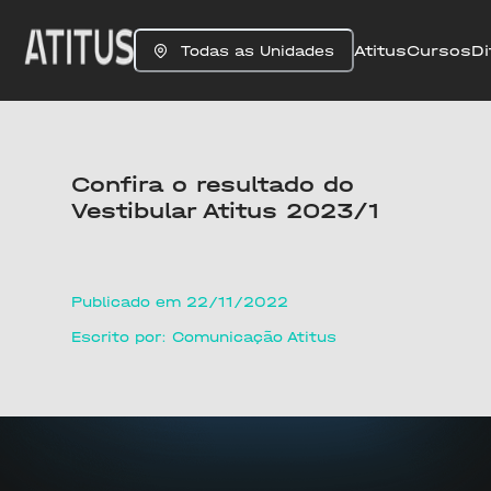
Atitus
Cursos
Di
Todas as Unidades
Confira o resultado do
Vestibular Atitus 2023/1
Publicado em 22/11/2022
Escrito por: Comunicação Atitus