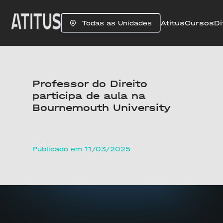
Atitus
Cursos
Di
Todas as Unidades
Professor do Direito
participa de aula na
Bournemouth University
Publicado em 11/03/2025