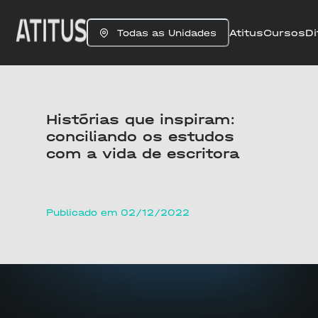
Atitus
Cursos
Di
Todas as Unidades
Histórias que inspiram:
conciliando os estudos
com a vida de escritora
Publicado em 02/12/2022