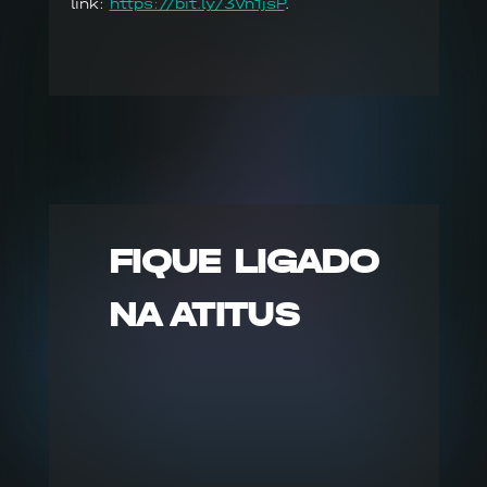
link:
https://bit.ly/3Vn1jsP
.
FIQUE LIGADO
NA ATITUS