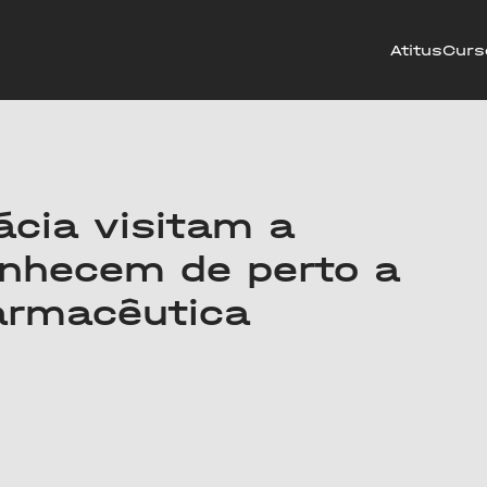
Atitus
Curs
cia visitam a
onhecem de perto a
farmacêutica