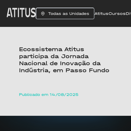
Atitus
Cursos
Di
Todas as Unidades
Ecossistema Atitus
participa da Jornada
Nacional de Inovação da
Indústria, em Passo Fundo
Publicado em 14/08/2025