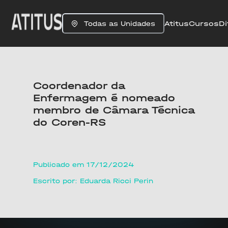
Atitus
Cursos
Di
Todas as Unidades
Coordenador da
Enfermagem é nomeado
membro de Câmara Técnica
do Coren-RS
Publicado em 17/12/2024
Escrito por: Eduarda Ricci Perin