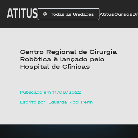
Atitus
Cursos
Di
Todas as Unidades
Centro Regional de Cirurgia
Robótica é lançado pelo
Hospital de Clínicas
Publicado em 11/08/2022
Escrito por: Eduarda Ricci Perin