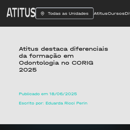
Atitus
Cursos
Di
Todas as Unidades
Atitus destaca diferenciais
da formação em
Odontologia no CORIG
2025
Publicado em 18/06/2025
Escrito por: Eduarda Ricci Perin