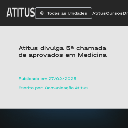
Atitus
Cursos
Di
Todas as Unidades
Atitus divulga 5ª chamada
de aprovados em Medicina
Publicado em 27/02/2025
Escrito por: Comunicação Atitus