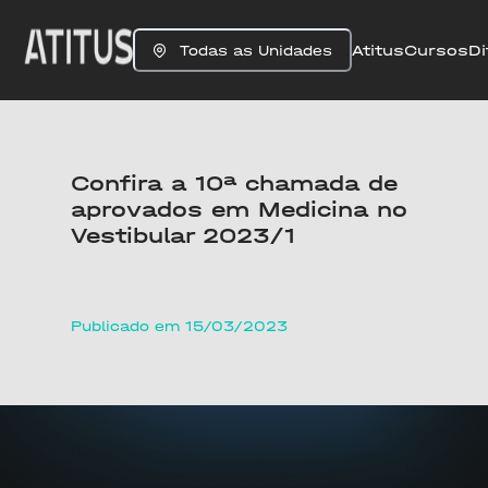
Atitus
Cursos
Di
Todas as Unidades
Confira a 10ª chamada de
aprovados em Medicina no
Vestibular 2023/1
Publicado em 15/03/2023