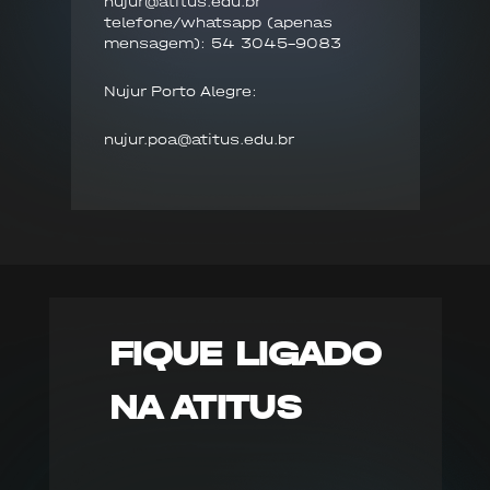
nujur@atitus.edu.br
telefone/whatsapp (apenas
mensagem): 54 3045-9083
Nujur Porto Alegre:
nujur.poa@atitus.edu.br
FIQUE LIGADO
NA ATITUS