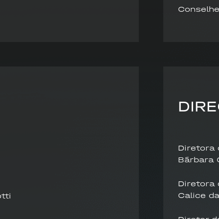
Conselhei
DIR
Diretora 
Bárbara 
Diretora
Calice da
tti