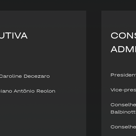
UTIVA
CON
ADM
Presiden
Caroline Decezaro
Vice-pres
iano Antônio Reolon
Conselhei
Balbinott
Conselhe