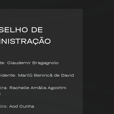
SELHO DE
INISTRAÇÃO
te: Claudemir Bragagnolo
idente: Marilú Benincá de David
ra: Rachelle Amália Agostini
i
iro: Aod Cunha